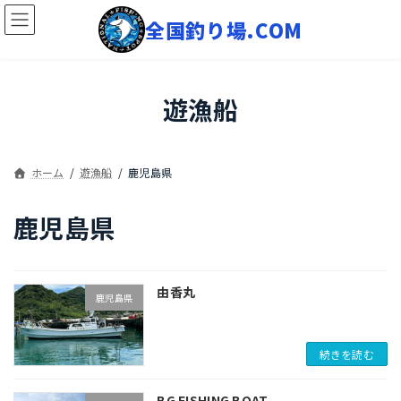
コ
ナ
ン
ビ
テ
ゲ
ン
ー
ツ
シ
へ
ョ
遊漁船
ス
ン
キ
に
ッ
移
プ
動
ホーム
遊漁船
鹿児島県
鹿児島県
由香丸
鹿児島県
続きを読む
BG FISHING BOAT