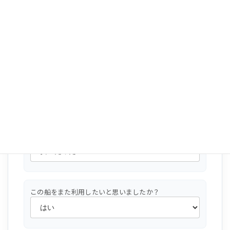
釣った魚の処理(活け締め・血抜きなど)はありました
か？
その船独自のサービスは何かありましたか？
釣行は安全でしたか？
この船をまた利用したいと思いましたか？