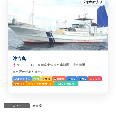
お気に入り
沖吉丸
〒787-0310 高知県土佐清水市浦尻 清水漁港
まだ評価がありません
洋式トイレ
氷
魚探
休憩室
12V
24V
レンジ
ポット
タモ入れサポート
ロッドホルダー
高知県
エリア