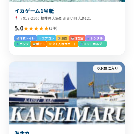
イカゲーム1号艇
〒919-2100 福井県大飯郡おおい町大島121
5.0
★★★★★
(1件)
洋式トイレ
エアコン
魚探
休憩室
レンタル
ポンプ
ポット
タモ入れサポート
ロッドホルダー
お気に入り
海生丸