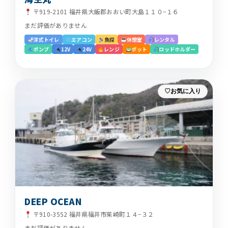
〒919-2101 福井県大飯郡おおい町大島１１０−１６
まだ評価がありません
洋式トイレ
エアコン
魚探
休憩室
レンタル
ポンプ
12V
24V
レンジ
ポット
ロッドホルダー
お気に入り
DEEP OCEAN
〒910-3552 福井県福井市茱崎町１４−３２
まだ評価がありません