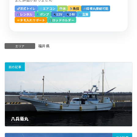
洋式トイレ
エアコン
氷
魚探
探検丸接続可能
レンタル
ポンプ
12V
24V
生簀
タモ入れサポート
ロッドホルダー
福井県
エリア
前の記事
八兵衛丸