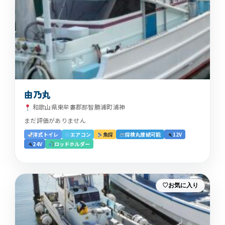
由乃丸
和歌山県東牟婁郡那智勝浦町浦神
まだ評価がありません
洋式トイレ
エアコン
魚探
探検丸接続可能
12V
24V
ロッドホルダー
お気に入り