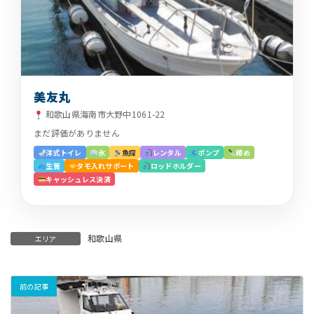
美友丸
和歌山県海南市大野中1061-22
まだ評価がありません
洋式トイレ
氷
魚探
レンタル
ポンプ
締め
生簀
タモ入れサポート
ロッドホルダー
キャッシュレス決済
和歌山県
エリア
前の記事