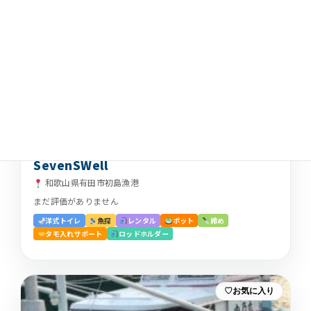
お気に入り
SevenSWell
和歌山県有田市初島漁港
まだ評価がありません
洋式トイレ
魚探
レンタル
ポット
締め
タモ入れサポート
ロッドホルダー
お気に入り