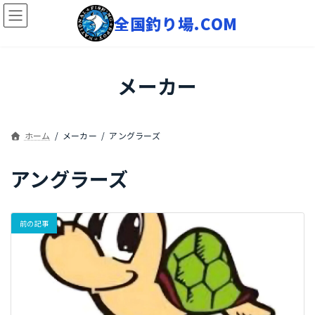
コ
ナ
ン
ビ
テ
ゲ
ン
ー
ツ
シ
へ
ョ
メーカー
ス
ン
キ
に
ッ
移
プ
動
ホーム
メーカー
アングラーズ
アングラーズ
前の記事