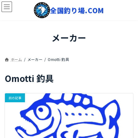
コ
ナ
ン
ビ
テ
ゲ
ン
ー
ツ
シ
へ
ョ
メーカー
ス
ン
キ
に
ッ
移
プ
動
ホーム
メーカー
Omotti 釣具
Omotti 釣具
前の記事