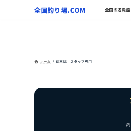
コ
ナ
全国の遊漁船
ン
ビ
テ
ゲ
ン
ー
ツ
シ
へ
ョ
ス
ン
キ
に
ッ
移
ホーム
覇王戦 スタッフ専用
プ
動
釣