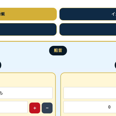
号艇
イ
＋
−