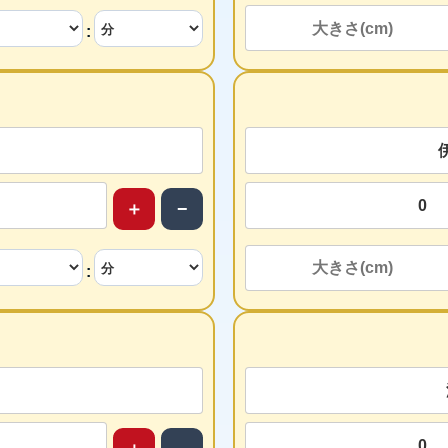
:
＋
−
: