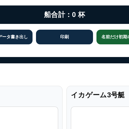
船合計：0 杯
データ書き出し
印刷
名前だけ初期
イカゲーム3号艇