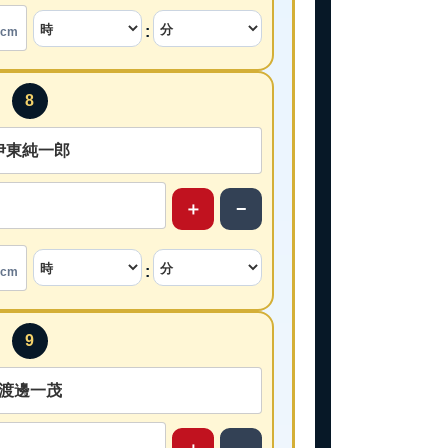
:
cm
8
＋
−
:
cm
9