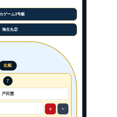
カゲーム3号艇
海生丸②
右舷
7
＋
−