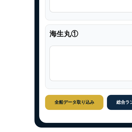
海生丸①
全船データ取り込み
総合ラ