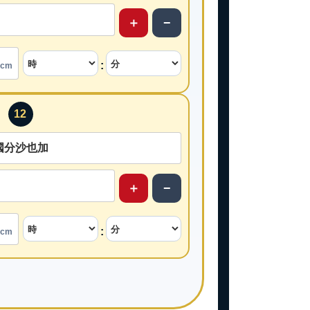
＋
−
:
cm
12
＋
−
:
cm