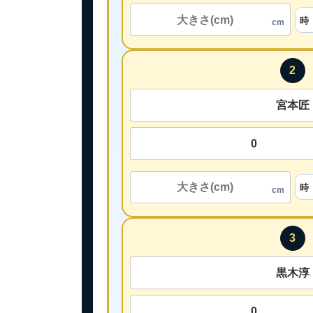
cm
2
cm
3