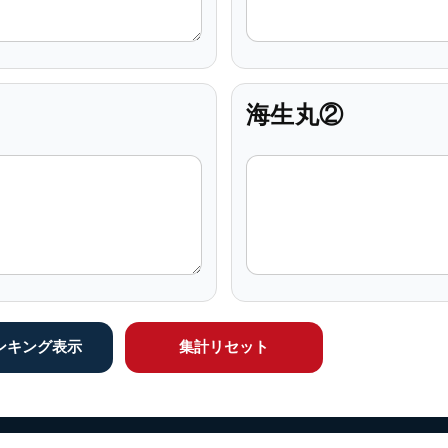
海生丸②
ンキング表示
集計リセット