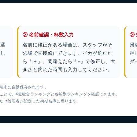
② 名前確認・杯数入力
③
を選
名前に修正がある場合は、スタッフがそ
帰
力し
の場で直接修正できます。イカが釣れた
押
ら「＋」、間違えたら「−」で修正し、大
ダ
きさと釣れた時間も入力してください。
端末に自動保存されます。
ことで、4隻総合ランキングと各船別ランキングを確認できます。
だけ管理者が設定した初期名簿に戻ります。