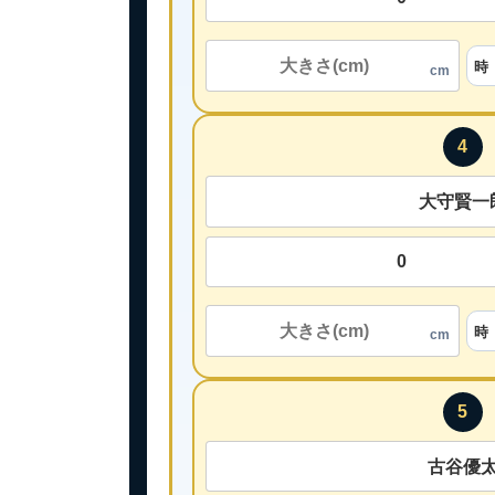
cm
4
cm
5