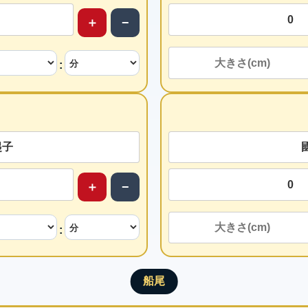
＋
−
:
＋
−
: