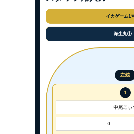
イカゲーム1
海生丸①
左舷
1