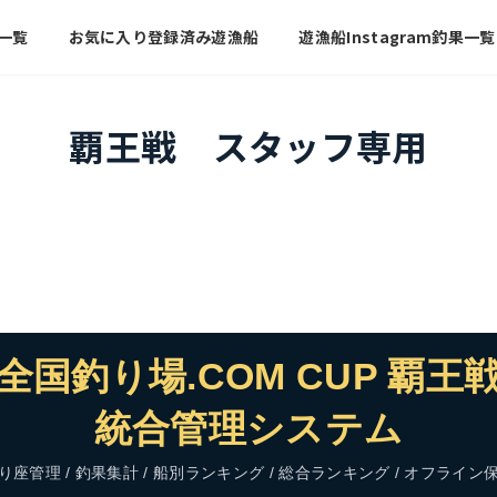
一覧
お気に入り登録済み遊漁船
遊漁船Instagram釣果一覧
覇王戦 スタッフ専用
全国釣り場.COM CUP 覇王
統合管理システム
り座管理 / 釣果集計 / 船別ランキング / 総合ランキング / オフライン