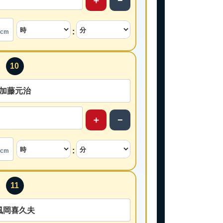
＋
−
:
cm
10
＋
−
:
cm
11