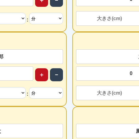
＋
−
:
＋
−
: